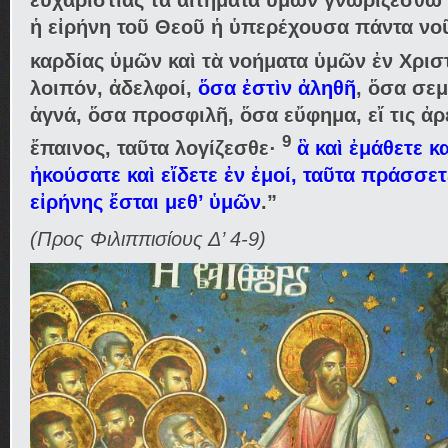
εὐχαριστίας τὰ αἰτήματα ὑμῶν γνωριζέσθω
ἡ εἰρήνη τοῦ Θεοῦ ἡ ὑπερέχουσα πάντα νο
καρδίας ὑμῶν καὶ τὰ νοήματα ὑμῶν ἐν Χρι
λοιπόν, ἀδελφοί,
ὅσα ἐστὶν ἀληθῆ
, ὅσα σεμ
ἁγνά, ὅσα προσφιλῆ, ὅσα εὔφημα, εἴ τις ἀρετ
9
ἔπαινος, ταῦτα λογίζεσθε·
ἃ καὶ ἐμάθετε κ
ἠκούσατε καὶ εἴδετε ἐν ἐμοί, ταῦτα πράσσετ
εἰρήνης ἔσται μεθ’ ὑμῶν
.”
(Προς Φιλιππισίους Δ’ 4-9)