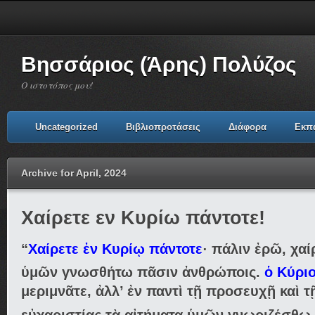
Βησσάριος (Άρης) Πολύζος
Ο ιστοτόπος μου!
Uncategorized
Βιβλιοπροτάσεις
Διάφορα
Εκπ
Archive for April, 2024
Χαίρετε εν Κυρίω πάντοτε!
“
Χαίρετε ἐν Κυρίῳ πάντοτε
· πάλιν ἐρῶ, χαί
ὑμῶν γνωσθήτω πᾶσιν ἀνθρώποις.
ὁ Κύριο
μεριμνᾶτε, ἀλλ’ ἐν παντὶ τῇ προσευχῇ καὶ τ