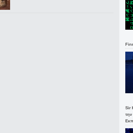
Fin
Sir
την
Εκπ