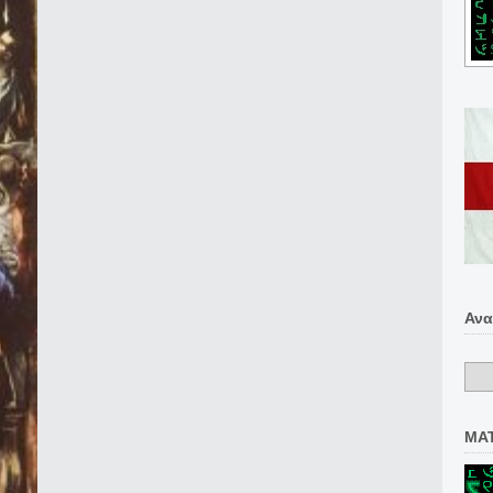
Ανα
MA