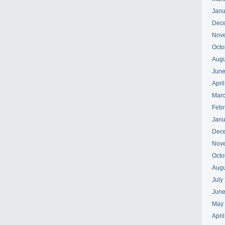
Janu
Dec
Nov
Octo
Augu
June
Apri
Marc
Febr
Janu
Dec
Nov
Octo
Augu
July
June
May
Apri