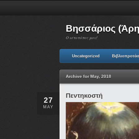
Βησσάριος (Άρη
Ο ιστοτόπος μου!
Uncategorized
Βιβλιοπροτάσ
Archive for May, 2018
Πεντηκοστή
27
MAY