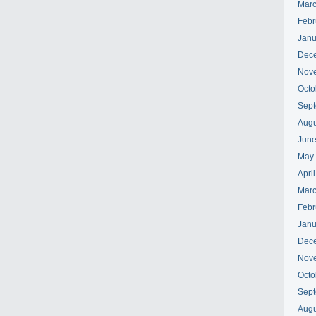
Marc
Febr
Janu
Dec
Nov
Octo
Sept
Augu
June
May
Apri
Marc
Febr
Janu
Dec
Nov
Octo
Sept
Augu