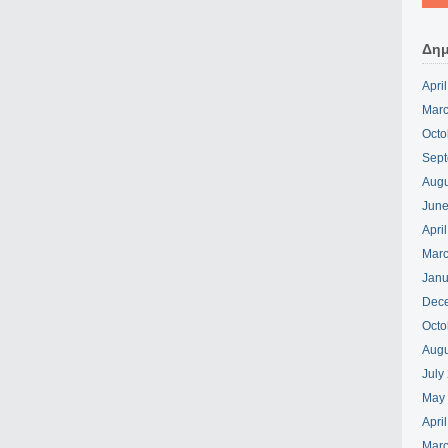
Δημ
Apri
Marc
Octo
Sept
Augu
June
Apri
Marc
Janu
Dec
Octo
Augu
July
May
Apri
Marc