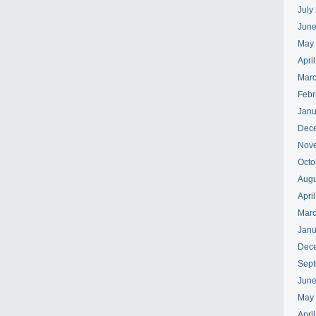
July
June
May
Apri
Marc
Febr
Janu
Dec
Nov
Octo
Augu
Apri
Marc
Janu
Dec
Sept
June
May
Apri