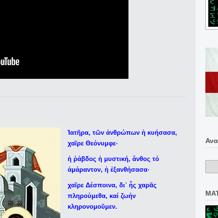
Ἰ
ατῆρα, τῶν ἀνθρώπων ἡ κυήσασα,
Ανα
χαῖρε Θεόνυμφε·
ἡ ῥάβδος ἡ μυστική, ἄνθος τό
ἀμάραντον, ἡ ἐξανθήσασα·
χαῖρε Δέσποινα, δι᾿ ἧς χαρᾶς
MA
πληρούμεθα, καί ζωήν
κληρονομοῦμεν.