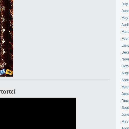
July
June
May
Apri
Marc
Febr
Janu
Dec
Nov
Octo
Augu
Apri
Marc
παιτεί
Janu
Dec
Sept
June
May
Apri