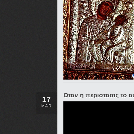
Οταν η περίστασις το α
17
MAR