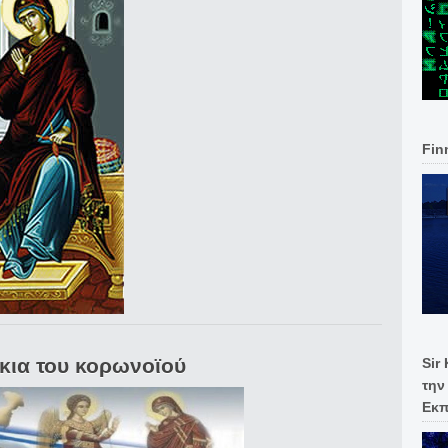
Fin
σκια του κορωνοϊού
Sir
την
Εκπ