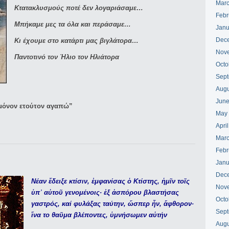
Marc
Κτατακλυσμούς ποτέ δεν λογαριάσαμε…
Febr
Μπήκαμε μες τα όλα και περάσαμε…
Janu
Dec
Κι έχουμε στο κατάρτι μας βιγλάτορα…
Nov
Παντοτινό τον Ήλιο τον Ηλιάτορα
Octo
Sept
Augu
June
 μόνον ετούτον αγαπώ”
May
Apri
Marc
Febr
Janu
Dec
Νέαν ἔδειξε κτίσιν, ἐμφανίσας ὁ Κτίστης, ἡμῖν τοῖς
Nov
ὑπ᾿ αὐτοῦ γενομένοις· ἐξ ἀσπόρου βλαστήσας
Octo
γαστρός, καί φυλάξας ταύτην, ὥσπερ ἦν, ἄφθορον·
Sept
ἵνα το θαῦμα βλέποντες, ὑμνήσωμεν αὐτήν
Augu