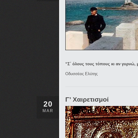
“Σ΄ όλους τους τόπους κι αν γυρνώ,
Οδυσσέας Ελύτης
Γ’ Χαιρετισμοί
20
MAR