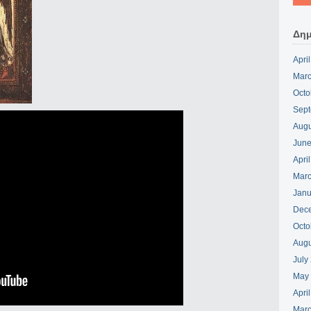
Δημ
Apri
Marc
Octo
Sept
Augu
June
Apri
Marc
Janu
Dec
Octo
Augu
July
May
Apri
Marc