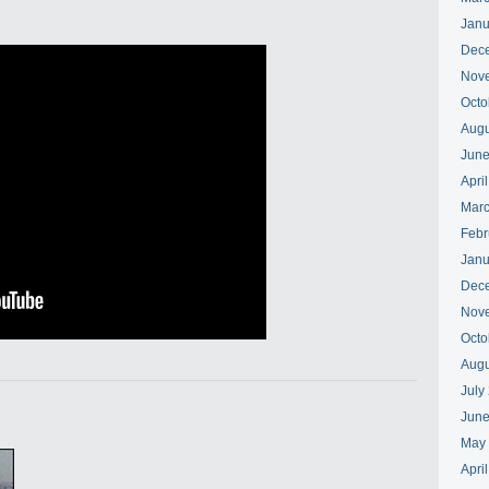
Janu
Dec
Nov
Octo
Augu
June
Apri
Marc
Febr
Janu
Dec
Nov
Octo
Augu
July
June
May
Apri