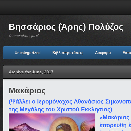
Βησσάριος (Άρης) Πολύζος
Ο ιστοτόπος μου!
Uncategorized
Βιβλιοπροτάσεις
Διάφορα
Εκπ
Archive for June, 2017
Μακάριος
(Ψάλλει ο Ιερομόναχος Αθανάσιος Σιμωνοπ
της Μεγάλης του Χριστού Εκκλησίας)
«Μακάριος 
ἐπορεύθη ἐ