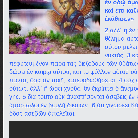
ἐν ὁδῷ ἁμ
καί ἐπί κα
ἐκάθισεν»
2 ἀλλ᾿ ἤ ἐν
θέλημα αὐτο
αὐτοῦ μελετ
νυκτός. 3 κα
πεφυτευμένον παρα τας διεξόδους τῶν ὑδάτων
δώσει ἐν καιρῷ αὐτοῦ, και το φύλλον αὐτοῦ οὐ
πάντα, ὅσα ἂν ποιῇ, κατευοδωθήσεται. 4 οὐχ ο
οὕτως, ἀλλ᾿ ἢ ὡσει χνοῦς, ὃν ἐκρίπτει ὁ ἄνε
γῆς. 5 δια τοῦτο οὐκ ἀναστήσονται ἀσεβεῖς ἐν κ
ἁμαρτωλοι ἐν βουλῇ δικαίων· 6 ὅτι γινώσκει Κύ
ὁδός ἀσεβῶν ἀπολεῖται.