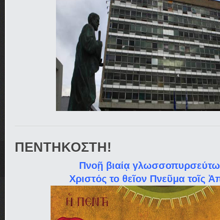
ΠΕΝΤΗΚΟΣΤΗ!
Πνοῇ βιαίᾳ γλωσσοπυρσεύτως
Χριστός το θεῖον Πνεῦμα τοῖς Ἀ